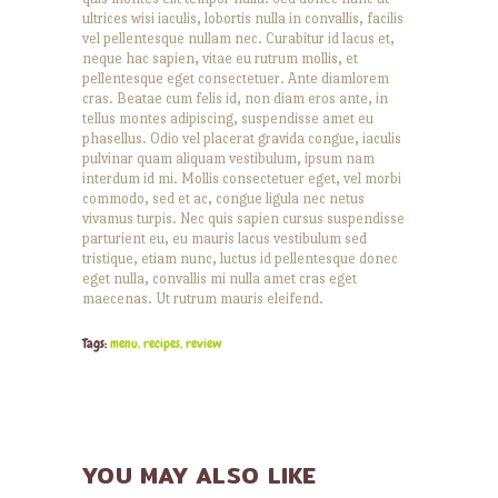
ultrices wisi iaculis, lobortis nulla in convallis, facilis
vel pellentesque nullam nec. Curabitur id lacus et,
neque hac sapien, vitae eu rutrum mollis, et
pellentesque eget consectetuer. Ante diamlorem
cras. Beatae cum felis id, non diam eros ante, in
tellus montes adipiscing, suspendisse amet eu
phasellus. Odio vel placerat gravida congue, iaculis
pulvinar quam aliquam vestibulum, ipsum nam
interdum id mi. Mollis consectetuer eget, vel morbi
commodo, sed et ac, congue ligula nec netus
vivamus turpis. Nec quis sapien cursus suspendisse
parturient eu, eu mauris lacus vestibulum sed
tristique, etiam nunc, luctus id pellentesque donec
eget nulla, convallis mi nulla amet cras eget
maecenas. Ut rutrum mauris eleifend.
Tags:
menu
,
recipes
,
review
YOU MAY ALSO LIKE