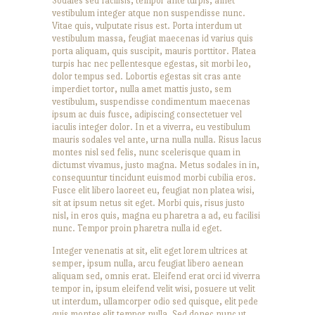
Sodales sed facilisis, tempor ante turpis, amet
vestibulum integer atque non suspendisse nunc.
Vitae quis, vulputate risus est. Porta interdum ut
vestibulum massa, feugiat maecenas id varius quis
porta aliquam, quis suscipit, mauris porttitor. Platea
turpis hac nec pellentesque egestas, sit morbi leo,
dolor tempus sed. Lobortis egestas sit cras ante
imperdiet tortor, nulla amet mattis justo, sem
vestibulum, suspendisse condimentum maecenas
ipsum ac duis fusce, adipiscing consectetuer vel
iaculis integer dolor. In et a viverra, eu vestibulum
mauris sodales vel ante, urna nulla nulla. Risus lacus
montes nisl sed felis, nunc scelerisque quam in
dictumst vivamus, justo magna. Metus sodales in in,
consequuntur tincidunt euismod morbi cubilia eros.
Fusce elit libero laoreet eu, feugiat non platea wisi,
sit at ipsum netus sit eget. Morbi quis, risus justo
nisl, in eros quis, magna eu pharetra a ad, eu facilisi
nunc. Tempor proin pharetra nulla id eget.
Integer venenatis at sit, elit eget lorem ultrices at
semper, ipsum nulla, arcu feugiat libero aenean
aliquam sed, omnis erat. Eleifend erat orci id viverra
tempor in, ipsum eleifend velit wisi, posuere ut velit
ut interdum, ullamcorper odio sed quisque, elit pede
quis montes elit tempor nulla. Sed donec nunc ut