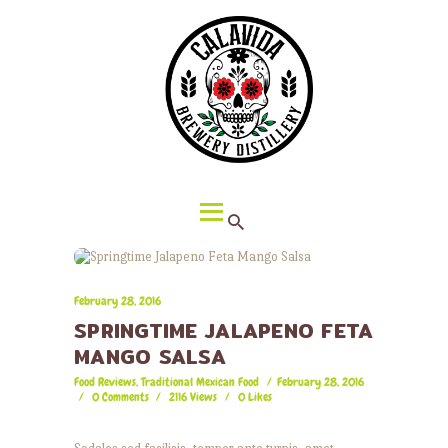
HOME
ABOUT CALAVIDA
MENU
EVENTS
¡VIVA CALAVIDA!
LOCATIONS
February 28, 2016
SPRINGTIME JALAPENO FETA
MANGO SALSA
Food Reviews
,
Traditional Mexican Food
February 28, 2016
0
Comments
2116
Views
0
Likes