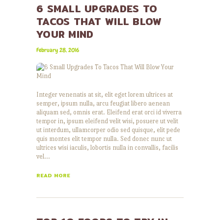
6 SMALL UPGRADES TO
TACOS THAT WILL BLOW
YOUR MIND
February 28, 2016
Integer venenatis at sit, elit eget lorem ultrices at
semper, ipsum nulla, arcu feugiat libero aenean
aliquam sed, omnis erat. Eleifend erat orci id viverra
tempor in, ipsum eleifend velit wisi, posuere ut velit
ut interdum, ullamcorper odio sed quisque, elit pede
quis montes elit tempor nulla. Sed donec nunc ut
ultrices wisi iaculis, lobortis nulla in convallis, facilis
vel…
READ MORE