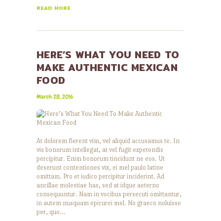
READ MORE
HERE’S WHAT YOU NEED TO
MAKE AUTHENTIC MEXICAN
FOOD
March 28, 2016
At dolorem fierent vim, vel aliquid accusamus te. In
vis bonorum intellegat, at vel fugit expetendis
percipitur. Enim bonorum tincidunt ne eos. Ut
deserunt contentiones vix, ei mel paulo latine
omittam. Pro et iudico percipitur inciderint. Ad
ancillae molestiae has, sed at idque aeterno
consequuntur. Nam in vocibus persecuti omittantur,
in autem nusquam epicurei mel. No graeco noluisse
per, quo…