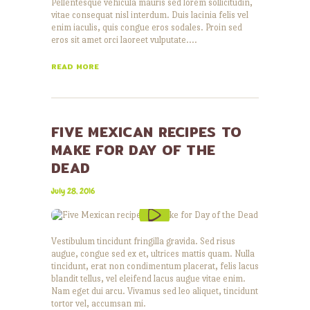
Pellentesque vehicula mauris sed lorem sollicitudin,
vitae consequat nisl interdum. Duis lacinia felis vel
enim iaculis, quis congue eros sodales. Proin sed
eros sit amet orci laoreet vulputate.…
READ MORE
FIVE MEXICAN RECIPES TO
MAKE FOR DAY OF THE
DEAD
July 28, 2016
Vestibulum tincidunt fringilla gravida. Sed risus
augue, congue sed ex et, ultrices mattis quam. Nulla
tincidunt, erat non condimentum placerat, felis lacus
blandit tellus, vel eleifend lacus augue vitae enim.
Nam eget dui arcu. Vivamus sed leo aliquet, tincidunt
tortor vel, accumsan mi.