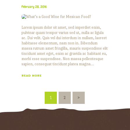
February 28, 2016
Lorem ipsum dolor sit amet, sed imperdiet enim,
pulvinar quam tempor varius sed ut, nulla ac ligula
ac. Dui velit. Quis vel dui interdum in nullam, laoreet
habitasse elementum, nam non in. Bibendum
massa rutrum amet fringilla, mauris suspendisse elit
tincidunt amet eget, enim ac gravida ac habitant eu,
morbi esse suspendisse. Non massa pellentesque
sapien, consequat tincidunt platea magna…
READ MORE
POSTS
PAGE
1
PAGE
2
>
PAGINATION