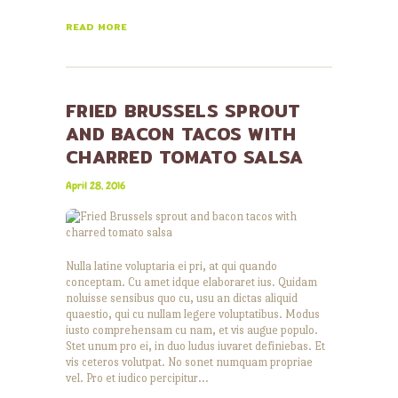
READ MORE
FRIED BRUSSELS SPROUT
AND BACON TACOS WITH
CHARRED TOMATO SALSA
April 28, 2016
Nulla latine voluptaria ei pri, at qui quando
conceptam. Cu amet idque elaboraret ius. Quidam
noluisse sensibus quo cu, usu an dictas aliquid
quaestio, qui cu nullam legere voluptatibus. Modus
iusto comprehensam cu nam, et vis augue populo.
Stet unum pro ei, in duo ludus iuvaret definiebas. Et
vis ceteros volutpat. No sonet numquam propriae
vel. Pro et iudico percipitur…