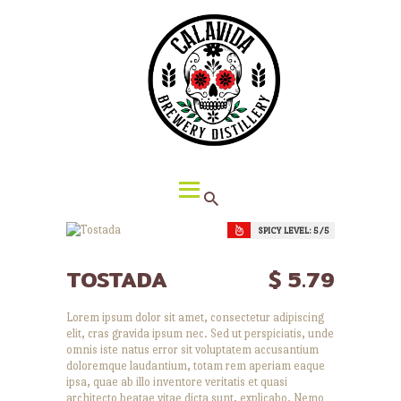
HOME
ABOUT CALAVIDA
MENU
EVENTS
¡VIVA CALAVIDA!
LOCATIONS
SPICY LEVEL:
5
TOSTADA
$ 5.79
Lorem ipsum dolor sit amet, consectetur adipiscing
elit, cras gravida ipsum nec. Sed ut perspiciatis, unde
omnis iste natus error sit voluptatem accusantium
doloremque laudantium, totam rem aperiam eaque
ipsa, quae ab illo inventore veritatis et quasi
architecto beatae vitae dicta sunt, explicabo. Nemo