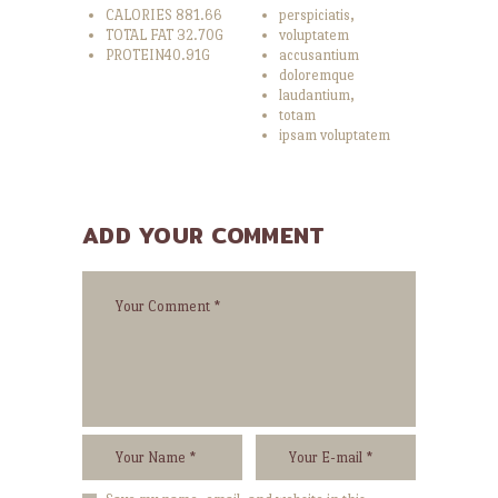
CALORIES 881.66
perspiciatis,
TOTAL FAT 32.70G
voluptatem
PROTEIN40.91G
accusantium
doloremque
laudantium,
totam
ipsam voluptatem
ADD YOUR COMMENT