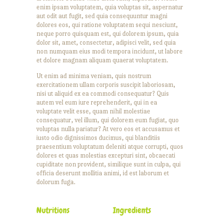
enim ipsam voluptatem, quia voluptas sit, aspernatur
aut odit aut fugit, sed quia consequuntur magni
dolores eos, qui ratione voluptatem sequi nesciunt,
neque porro quisquam est, qui dolorem ipsum, quia
dolor sit, amet, consectetur, adipisci velit, sed quia
non numquam eius modi tempora incidunt, ut labore
et dolore magnam aliquam quaerat voluptatem.
Ut enim ad minima veniam, quis nostrum
exercitationem ullam corporis suscipit laboriosam,
nisi ut aliquid ex ea commodi consequatur? Quis
autem vel eum iure reprehenderit, qui in ea
voluptate velit esse, quam nihil molestiae
consequatur, vel illum, qui dolorem eum fugiat, quo
voluptas nulla pariatur? At vero eos et accusamus et
iusto odio dignissimos ducimus, qui blanditiis
praesentium voluptatum deleniti atque corrupti, quos
dolores et quas molestias excepturi sint, obcaecati
cupiditate non provident, similique sunt in culpa, qui
officia deserunt mollitia animi, id est laborum et
dolorum fuga.
Nutritions
Ingredients