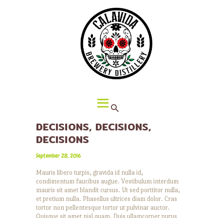
HOME
ABOUT CALAVIDA
MENU
EVENTS
¡VIVA CALAVIDA!
LOCATIONS
DECISIONS, DECISIONS,
DECISIONS
September 28, 2016
Mauris libero turpis, gravida id nulla id,
condimentum faucibus augue. Vestibulum interdum
mauris sit amet blandit cursus. Ut sed porttitor nulla,
et pretium nulla. Phasellus ultrices diam dolor. Cras
tortor non pellentesque tortor ut pulvinar auctor.
Quisque sit amet nisl quam. Duis ullamcorper purus