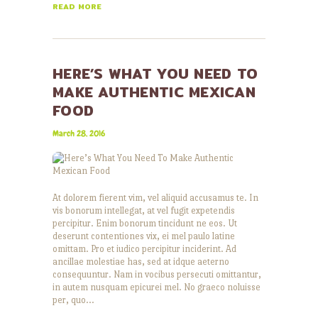
READ MORE
HERE’S WHAT YOU NEED TO
MAKE AUTHENTIC MEXICAN
FOOD
March 28, 2016
At dolorem fierent vim, vel aliquid accusamus te. In
vis bonorum intellegat, at vel fugit expetendis
percipitur. Enim bonorum tincidunt ne eos. Ut
deserunt contentiones vix, ei mel paulo latine
omittam. Pro et iudico percipitur inciderint. Ad
ancillae molestiae has, sed at idque aeterno
consequuntur. Nam in vocibus persecuti omittantur,
in autem nusquam epicurei mel. No graeco noluisse
per, quo…