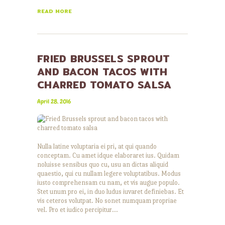
READ MORE
FRIED BRUSSELS SPROUT
AND BACON TACOS WITH
CHARRED TOMATO SALSA
April 28, 2016
Nulla latine voluptaria ei pri, at qui quando
conceptam. Cu amet idque elaboraret ius. Quidam
noluisse sensibus quo cu, usu an dictas aliquid
quaestio, qui cu nullam legere voluptatibus. Modus
iusto comprehensam cu nam, et vis augue populo.
Stet unum pro ei, in duo ludus iuvaret definiebas. Et
vis ceteros volutpat. No sonet numquam propriae
vel. Pro et iudico percipitur…