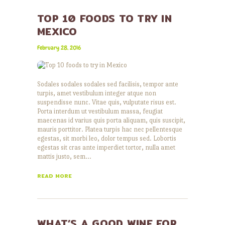
TOP 10 FOODS TO TRY IN
MEXICO
February 28, 2016
Sodales sodales sodales sed facilisis, tempor ante
turpis, amet vestibulum integer atque non
suspendisse nunc. Vitae quis, vulputate risus est.
Porta interdum ut vestibulum massa, feugiat
maecenas id varius quis porta aliquam, quis suscipit,
mauris porttitor. Platea turpis hac nec pellentesque
egestas, sit morbi leo, dolor tempus sed. Lobortis
egestas sit cras ante imperdiet tortor, nulla amet
mattis justo, sem…
READ MORE
WHAT’S A GOOD WINE FOR