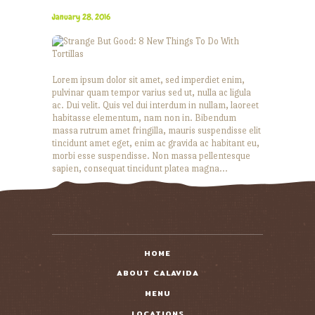
January 28, 2016
Lorem ipsum dolor sit amet, sed imperdiet enim,
pulvinar quam tempor varius sed ut, nulla ac ligula
ac. Dui velit. Quis vel dui interdum in nullam, laoreet
habitasse elementum, nam non in. Bibendum
massa rutrum amet fringilla, mauris suspendisse elit
tincidunt amet eget, enim ac gravida ac habitant eu,
morbi esse suspendisse. Non massa pellentesque
sapien, consequat tincidunt platea magna…
READ MORE
HOME
ABOUT CALAVIDA
MENU
LOCATIONS