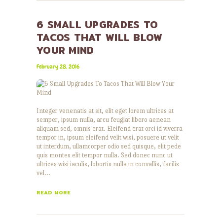
6 SMALL UPGRADES TO
TACOS THAT WILL BLOW
YOUR MIND
February 28, 2016
Integer venenatis at sit, elit eget lorem ultrices at
semper, ipsum nulla, arcu feugiat libero aenean
aliquam sed, omnis erat. Eleifend erat orci id viverra
tempor in, ipsum eleifend velit wisi, posuere ut velit
ut interdum, ullamcorper odio sed quisque, elit pede
quis montes elit tempor nulla. Sed donec nunc ut
ultrices wisi iaculis, lobortis nulla in convallis, facilis
vel…
READ MORE