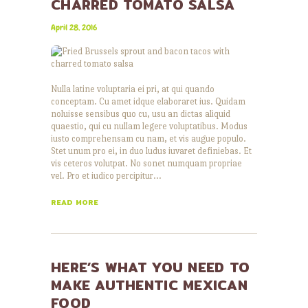
CHARRED TOMATO SALSA
April 28, 2016
Nulla latine voluptaria ei pri, at qui quando
conceptam. Cu amet idque elaboraret ius. Quidam
noluisse sensibus quo cu, usu an dictas aliquid
quaestio, qui cu nullam legere voluptatibus. Modus
iusto comprehensam cu nam, et vis augue populo.
Stet unum pro ei, in duo ludus iuvaret definiebas. Et
vis ceteros volutpat. No sonet numquam propriae
vel. Pro et iudico percipitur…
READ MORE
HERE’S WHAT YOU NEED TO
MAKE AUTHENTIC MEXICAN
FOOD