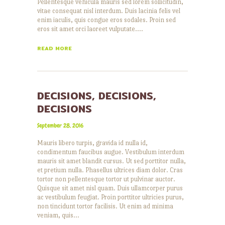
Pellentesque vehicula mauris sed lorem sollicitudin,
vitae consequat nisl interdum. Duis lacinia felis vel
enim iaculis, quis congue eros sodales. Proin sed
eros sit amet orci laoreet vulputate.…
READ MORE
DECISIONS, DECISIONS,
DECISIONS
September 28, 2016
Mauris libero turpis, gravida id nulla id,
condimentum faucibus augue. Vestibulum interdum
mauris sit amet blandit cursus. Ut sed porttitor nulla,
et pretium nulla. Phasellus ultrices diam dolor. Cras
tortor non pellentesque tortor ut pulvinar auctor.
Quisque sit amet nisl quam. Duis ullamcorper purus
ac vestibulum feugiat. Proin porttitor ultricies purus,
non tincidunt tortor facilisis. Ut enim ad minima
veniam, quis…