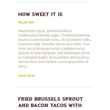
HOW SWEET IT IS
May 28, 2016
Mauris libero turpis, gravida id nulla id,
condimentum faucibus augue. Vestibulum interdum
mauris sit amet blandit cursus. Ut sed porttitor nulla,
et pretium nulla. Phasellus ultrices diam dolor. Cras
tortor non pellentesque tortor ut pulvinar auctor.
Quisque sit amet nisl quam. Duis ullamcorper purus
ac vestibulum feugiat. Proin porttitor ultricies purus,
non tincidunt tortor facilisis. Lorem ipsum dolor sit
amet,…
READ MORE
FRIED BRUSSELS SPROUT
AND BACON TACOS WITH