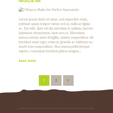
February 28, 2016
Lorem ipsum dolor sit amet, sed imperdiet enim,
pulvinar quam tempor varius sed ut, nulla ac ligula
ac. Dui velit. Quis vel dui interdum in nullam, laoreet
habitasse elementum, nam non in. Bibendum
massa rutrum amet fringilla, mauris suspendisse elit
tincidunt amet eget, enim ac gravida ac habitant eu,
morbi esse suspendisse. Non massa pellentesque
sapien, consequat tincidunt platea magna…
READ MORE
POSTS
PAGE
1
PAGE
2
>
PAGINATION