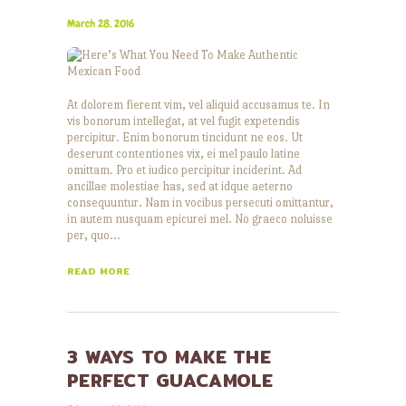
March 28, 2016
At dolorem fierent vim, vel aliquid accusamus te. In
vis bonorum intellegat, at vel fugit expetendis
percipitur. Enim bonorum tincidunt ne eos. Ut
deserunt contentiones vix, ei mel paulo latine
omittam. Pro et iudico percipitur inciderint. Ad
ancillae molestiae has, sed at idque aeterno
consequuntur. Nam in vocibus persecuti omittantur,
in autem nusquam epicurei mel. No graeco noluisse
per, quo…
READ MORE
3 WAYS TO MAKE THE
PERFECT GUACAMOLE