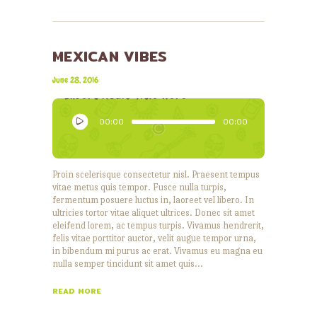
MEXICAN VIBES
Lily Hunter
June 28, 2016
Insert Audio Title Here
Audio
00:00
00:00
Player
Proin scelerisque consectetur nisl. Praesent tempus
vitae metus quis tempor. Fusce nulla turpis,
fermentum posuere luctus in, laoreet vel libero. In
ultricies tortor vitae aliquet ultrices. Donec sit amet
eleifend lorem, ac tempus turpis. Vivamus hendrerit,
felis vitae porttitor auctor, velit augue tempor urna,
in bibendum mi purus ac erat. Vivamus eu magna eu
nulla semper tincidunt sit amet quis…
READ MORE